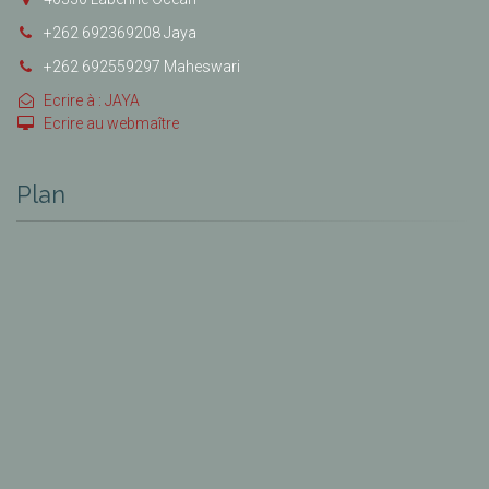
+262 692369208 Jaya
+262 692559297 Maheswari
Ecrire à : JAYA
Ecrire au webmaître
Plan