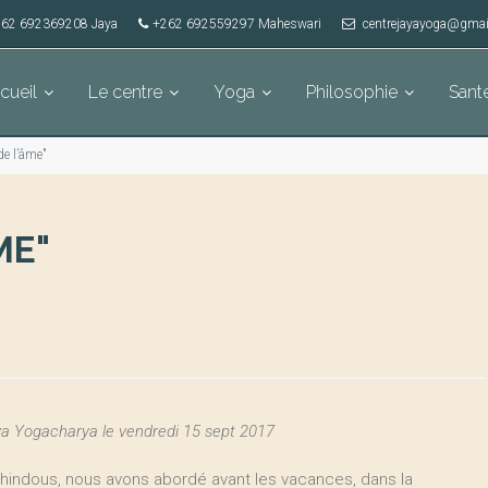
62 692369208 Jaya
+262 692559297 Maheswari
centrejayayoga@gmai
cueil
Le centre
Yoga
Philosophie
Sant
de l’âme"
ME"
a Yogacharya le vendredi 15 sept 2017
indous, nous avons abordé avant les vacances, dans la