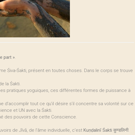
le part »
.
me Śiva-Śakti, présent en toutes choses. Dans le corps se trouve
e la Śakti.
les pratiques yoguiques, ces différentes formes de puissance à
 d’accomplir tout ce qu’il désire s’il concentre sa volonté sur ce
cience et UN avec la Śakti.
doué des pouvoirs de cette Conscience.
uvoirs de Jīvā, de l’âme individuelle, c’est
Kuṇḍalinī Śakti
कुण्डलिनी.