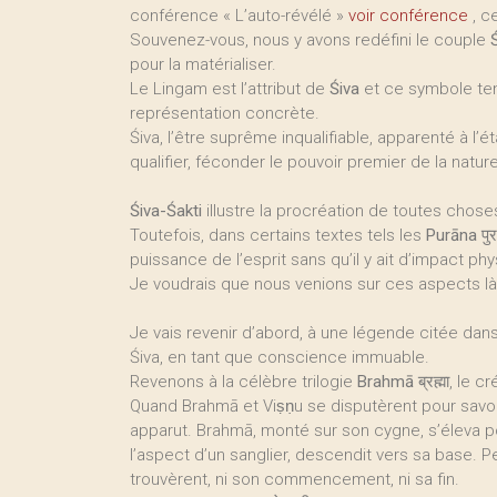
conférence « L’auto-révélé »
voir conférence
, ce
Souvenez-vous, nous y avons redéfini le couple
pour la matérialiser.
Le Lingam est l’attribut de
Śiva
et ce symbole tent
représentation concrète.
Śiva, l’être suprême inqualifiable, apparenté à l’é
qualifier, féconder le pouvoir premier de la natur
Śiva-Śakti
illustre la procréation de toutes chose
Toutefois, dans certains textes tels les
Purāna
पु
puissance de l’esprit sans qu’il y ait d’impact ph
Je voudrais que nous venions sur ces aspects là
Je vais revenir d’abord, à une légende citée dans
Śiva, en tant que conscience immuable.
Revenons à la célèbre trilogie
Brahmā
ब्रह्मा, le c
Quand Brahmā et Viṣṇu se disputèrent pour savoir
apparut. Brahmā, monté sur son cygne, s’éleva p
l’aspect d’un sanglier, descendit vers sa base. P
trouvèrent, ni son commencement, ni sa fin.