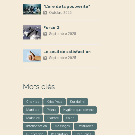
"L’ère de la postverité"
Octobre 2025
Force G
Septembre 2025
Le seuil de satisfaction
Septembre 2025
Mots clés
Chakras
Kriya Yoga
Kundalini
Mantras
Prâna
Hygiène quotidienne
Maladies
Plantes
Soins
Interiorisation
Massages
Posturales
Purification
Respiration
Coutumes