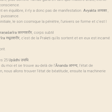
 conscience.
nt en équilibre, il n’y a donc pas de manifestation.
Avyakta अव्यक्त
,
e puissance.
nitiale, le son cosmique la pénètre, l’univers se forme et c’est l
raṇaśarīra
कारणशरीर, corps subtil
rīra
स्थूलशरीर, c’est de la Prakṛti qu’ils sortent et en eux est incarné
rit.
es 25
Upādhi
उपाधि.
 du moi et se trouve au-delà de l’
Ānanda
आनन्द, l‘état de
, nous allons trouver l’état de béatitude, ensuite la machinerie