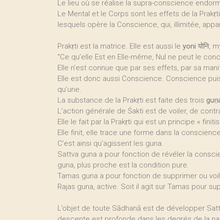
Le lieu où se réalise la supra-conscience endorm
Le Mental et le Corps sont les effets de la Prakṛ
lesquels opère la Conscience, qui, illimitée, appar
Prakṛti est la matrice. Elle est aussi le
yoni
योनि, 
"Ce qu’elle Est en Elle-même, Nul ne peut le conc
Elle n’est connue que par ses effets, par sa manife
Elle est donc aussi Conscience. Conscience pui
qu’une.
La substance de la Prakṛti est faite des trois
guṇ
L’action générale de Śakti est de voiler, de contr
Elle le fait par la Prakṛti qui est un principe « finiti
Elle finit, elle trace une forme dans la conscience
C’est ainsi qu’agissent les guna.
Sattva guna a pour fonction de révéler la consci
guna, plus proche est la condition pure.
Tamas guna a pour fonction de supprimer ou voil
Rajas guna, active. Soit il agit sur Tamas pour su
L’objet de toute Sādhanā est de développer Sattv
descente est profonde dans les degrés de la nat