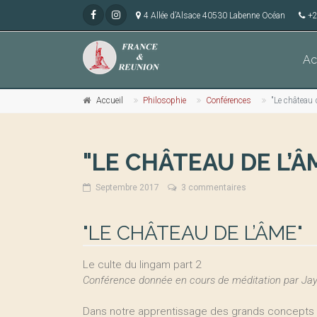
4 Allée d’Alsace 40530 Labenne Océan
+2
Ac
Accueil
Philosophie
Conférences
"Le château 
"LE CHÂTEAU DE L’Â
Septembre 2017
3 commentaires
"LE CHÂTEAU DE L’ÂME"
Le culte du lingam part 2
Conférence donnée en cours de méditation par Jay
Dans notre apprentissage des grands concepts h