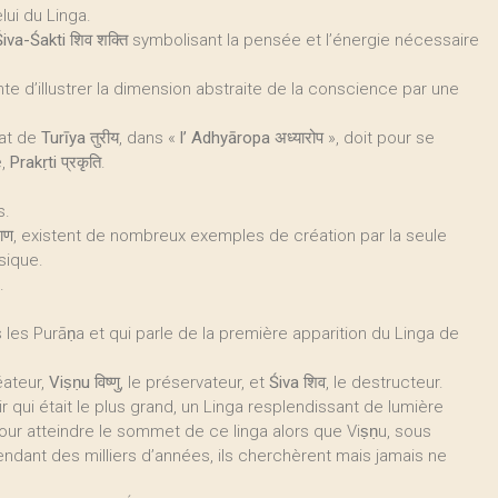
lui du Linga.
Śiva-Śakti
शिव शक्ति symbolisant la pensée et l’énergie nécessaire
e d’illustrer la dimension abstraite de la conscience par une
tat de
Turīya
तुरीय, dans «
l’ Adhyāropa
अध्यारोप », doit pour se
e,
Prakṛti
प्रकृति.
s.
राण, existent de nombreux exemples de création par la seule
ysique.
.
 les Purāṇa et qui parle de la première apparition du Linga de
réateur,
Viṣṇu
विष्णु, le préservateur, et
Śiva
शिव, le destructeur.
 qui était le plus grand, un Linga resplendissant de lumière
our atteindre le sommet de ce linga alors que Viṣṇu, sous
endant des milliers d’années, ils cherchèrent mais jamais ne