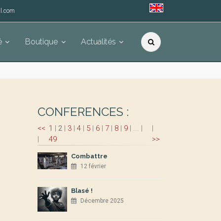
l.com
é
Boutique
Actualités
CONFERENCES :
<<
1
|
2
|
3
|
4
|
5
|
6
|
7
|
8
|
9
|
...
|
|
|
49
>>
Combattre
12 février
Blasé !
Décembre 2025