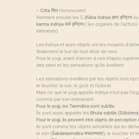
–
Citta
चित्त l’inconscient.
Viennent ensuite les 5
Jñāna Indriya
ज्ञान इन्द्रिय o
karma Indriya
कर्म इन्द्रिय ( les organes de l’action)
éléments).
Les Indriya et leurs objets ont les moyens d’obten
finalement le but de tout désir de vivre.
Pour le yogi, avant d’arriver à ces étapes supérieur
des sens et les sensations qu’ils éveillent.
Les sensations éveillées par les objets sont ép
le toucher, la vue, le goût et l’odorat.
Mais ce que le yogi appelle Indriya n’est pas l’or
comme par son instrument.
Pour le yogi, les Tanmātra sont subtils.
Ils sont aussi appelés les
Bhuta subtils (Sūkshma
Pour le yogi, ils peuvent être objets de perception 
Ils sont comme les objets sensibles qui en dériv
le son (
Śabdatanmātra
शब्दतन्मात्र), le toucher et