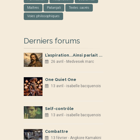
Maîtres
Patanjali
Textes sacrés
Voies philosophiques
Derniers forums
L’aspiration...Ainsi parlait ...
26 avril - Medvesek marc
One Quiet One
13 avril - isabelle bacquenois
Self-contrôle
13 avril - isabelle bacquenois
Combattre
13 février - Angkore Kamakini