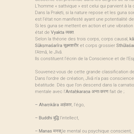
L’homme « sattvique » est celui qui parvient à la
Dans la Prakṛti, si la nature repose et les guna so
est l’état non manifesté ayant une potentialité d
Si les guna se mettent en action et une vibration i
état de
Vyakta व्यक्त
.
Selon la théorie des trois corps, corps causal,
kā
Sūkṣmaśarīra
सूक्ष्मशरीर et corps grossier
Sthūlaśa
l’Atmā, le Jīvā.
Ils constituent l’écrin de la Conscience et de l’Esp
Souvenez-vous de cette grande classification d
Dans l’ordre de création, Jīvā n’a pas conscience
béatitude. Dès que l’on descend dans la carnation
mentale avec l’
Antaḥkaraṇa
अन्तःकरण fait de ;
–
Ahaṃkāra
अहंकार, l’égo,
–
Buddhi
बुद्धि l’intellect,
–
Manas
मनस्,le mental ou psychique conscient,