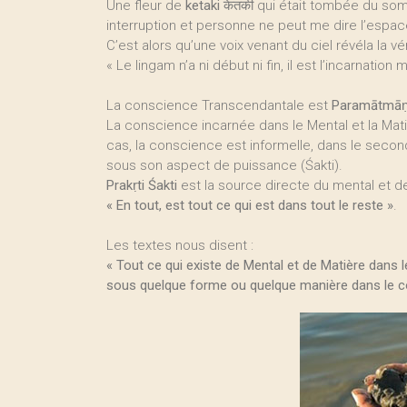
Une fleur de
ketaki
केतकी qui était tombée du somm
interruption et personne ne peut me dire l’espac
C’est alors qu’une voix venant du ciel révéla la vé
« Le lingam n’a ni début ni fin, il est l’incarna
La conscience Transcendantale est
Paramātmā
La conscience incarnée dans le Mental et la Mat
cas, la conscience est informelle, dans le secon
sous son aspect de puissance (Śakti).
Prakṛti Śakti
est la source directe du mental et de
« En tout, est tout ce qui est dans tout le reste »
.
Les textes nous disent :
« Tout ce qui existe de Mental et de Matière dans 
sous quelque forme ou quelque manière dans le c