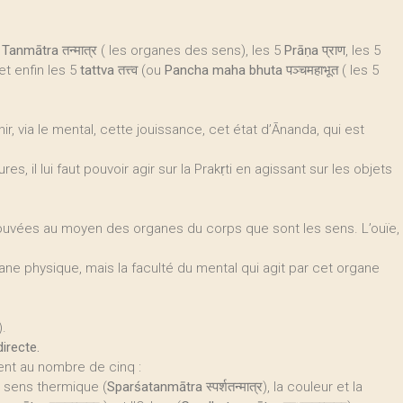
u
Tanmātra
तन्मात्र ( les organes des sens), les 5
Prāṇa
प्राण, les 5
 et enfin les 5
tattva
तत्त्व (ou
Pancha maha bhuta
पञ्चमहाभूत ( les 5
ir, via le mental, cette jouissance, cet état d’Ānanda, qui est
es, il lui faut pouvoir agir sur la Prakṛti en agissant sur les objets
rouvées au moyen des organes du corps que sont les sens. L’ouïe,
gane physique, mais la faculté du mental qui agit par cet organe
).
directe.
ent au nombre de cinq :
 le sens thermique (
Sparśatanmātra
स्पर्शतन्मात्र), la couleur et la