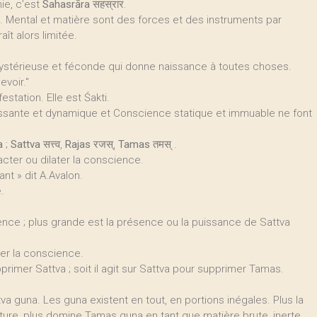
ie, c’est
Sahasrāra
सहस्रार.
ti. Mental et matière sont des forces et des instruments par
aît alors limitée.
mystérieuse et féconde qui donne naissance à toutes choses.
evoir."
station. Elle est Śakti.
ssante et dynamique et Conscience statique et immuable ne font
a
;
Sattva
सत्त्व,
Rajas
रजस्,
Tamas
तमस् .
acter ou dilater la conscience.
sant » dit A.Avalon.
.
ence ; plus grande est la présence ou la puissance de Sattva
er la conscience.
pprimer Sattva ; soit il agit sur Sattva pour supprimer Tamas.
a guna. Les guna existent en tout, en portions inégales. Plus la
ure, plus domine Tamas guna en tant que matière brute, inerte.