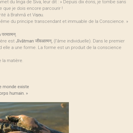
et du linga de Śiva, leur dit : » Depuis dix éons, je tombe sans
e que je dois encore parcourir !
rité à Brahmā et Viṣṇu.
tion même du principe transcendant et immuable de la Conscience. »
ṇ
परमात्मन्.
ière est
Jīvātman
जीवआत्मन्, (l’âme individuelle). Dans le premier
d elle a une forme. La forme est un produit de la conscience
 la matière.
le monde existe
orps humain. »