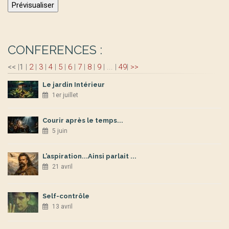
CONFERENCES :
<<
|
1
|
2
|
3
|
4
|
5
|
6
|
7
|
8
|
9
|
...
|
49
|
>>
Le jardin Intérieur
1er juillet
Courir après le temps...
5 juin
L’aspiration...Ainsi parlait ...
21 avril
Self-contrôle
13 avril