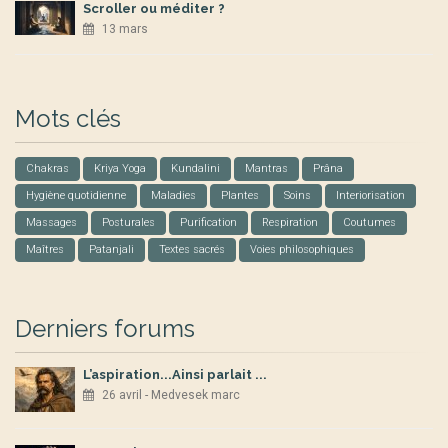
Scroller ou méditer ?
13 mars
Mots clés
Chakras
Kriya Yoga
Kundalini
Mantras
Prâna
Hygiène quotidienne
Maladies
Plantes
Soins
Interiorisation
Massages
Posturales
Purification
Respiration
Coutumes
Maîtres
Patanjali
Textes sacrés
Voies philosophiques
Derniers forums
L’aspiration...Ainsi parlait ...
26 avril - Medvesek marc