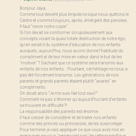
Bonjour Jaya,
Comme tout devient plus limpide lorsque nous quittons le
Centre et comme toujours, après, émergent des pensées...
Il faut "revoir notre copie".
Si l’on devait se conformer scrupuleusement aux
concepts visant la quasi totale destruction de notre égo,
qu’en serait-il du système d’éducation de nos enfants
auxquels, aujourd’hui, nous avons donné l’habitude du
compliment et de leur mise en valeur dans le but de les
"motiver" ? Sachant que ce système sera transmis aux
enfants de nos enfants... Pourtant, cet héritage ne nous a
pas été forcément transmis. Les générations de nos
parents et grands parents étaient plutôt "avares" en
compliments.
On disait alors "Je me suis fait tout seul !"
Comment ne pas s’étonner qu’aujourd’hui tant d’enfants
se trouvent en difficulté ?!
La responsabilité des parents est énorme.
Il faut cesser de considérer et de traiter nos enfants
comme des princes ou princesses, de les surprotéger.
Pour terminer je vais appliquer ce que vous avez mis en
exergue en ne vous "remerciant pas"de cette magnifique