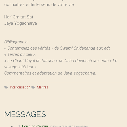
connaîtrez enfin le sens de votre vie.
Hari Om tat Sat
Jaya Yogacharya
Bibliographie :
« Contemplez ces vérités » de Swami Chidananda aux edt
« Terres du ciel ».
« Le Chant Royal de Saraha » de Osho Rajneesh aux edts « Le
voyage intérieur »
Commentaires et adaptation de Jaya Yogacharya.
Interiorisation
Maîtres
MESSAGES
1.
L’opinion d’autrui,
12 février 2014, 08:06
,
par
claire