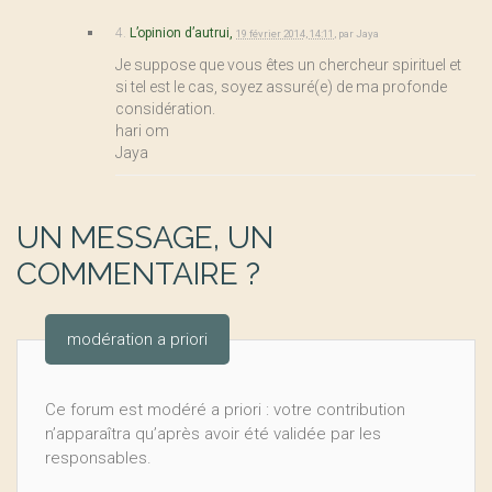
4.
L’opinion d’autrui,
19 février 2014, 14:11
,
par
Jaya
Je suppose que vous êtes un chercheur spirituel et
si tel est le cas, soyez assuré(e) de ma profonde
considération.
hari om
Jaya
UN MESSAGE, UN
COMMENTAIRE ?
modération a priori
Ce forum est modéré a priori : votre contribution
n’apparaîtra qu’après avoir été validée par les
responsables.