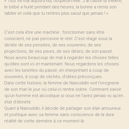
« Tout va mal aujourd’hui, hoqueta-t-elle. J’ai cassé la théière,
le bébé a hurlé pendant des heures, la bonne a remis son
tablier et voilà que tu rentres plus saoul que jamais ! »
C’est cela être une machine : fonctionner sans être
conscient, ne pas percevoir le réel. C’est réagir sous la
dictée de ses pensées, de ses souvenirs, de ses
projections, de ses peurs, de ses désirs, de son passé.
Nous avons beaucoup de mal à regarder les choses telles
qu’elles sont ici et maintenant. Nous regardons les choses
avec les lunettes du passé, en interprétant à coup de
souvenirs, à coup de clichés, d’idées préconçues.
Dans cette histoire, la femme de Nasruddin voit l’ivrognerie
de son mari le jour où celui-ci rentre sobre. Comment savoir
qu’un homme est alcoolique si vous ne l’avez jamais vu qu’en
état d’ébriété.
Quant à Nasruddin, il décide de partager son élan amoureux
et poétique avec sa femme sans conscience de la dure
réalité de cette dernière à ce moment là.