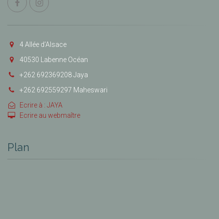
4 Allée d’Alsace
40530 Labenne Océan
+262 692369208 Jaya
+262 692559297 Maheswari
Ecrire à : JAYA
Ecrire au webmaître
Plan