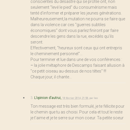
conscientes du désastre qui se profile ont, non
seulement "levé le pied" du consumérisme mais
tenté d’informer et préparer les jeunes générations.
Malheureusement,la mutation ne pourra se faire que
dans la violence car ces "guerres subtiles
économiques" dont vous parlez finiront par faire
descendre les gens dans la rue, excédés qu’ils
seront.
Effectivement, "heureux sont ceux qui ont entrepris
le cheminement personnel"...
Pour terminer et lue dans une de vos conférences :
–
la jolie métaphore de Descamps faisant allusion à
"ce petit oiseau au-dessus de nos têtes" !!!
Chaque jour, il chante...
3.
L’opinion d’autrui,
18 février 2014, 21:58
,
par
leo
Ton message est très bien formulé, je te félicite pour
le chemin que tu as choisi. Pour cela et tout le reste
je t’aime et je te serre sur mon coeur. Ta petite soeur