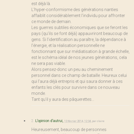
est déjà là.
L’hyper-conformisme des générations nanties
affaiblit considérablement l’individu pour affronter
ce monde de demain.
Les guerres subtiles économiques que se feront les
pays (qu’ils se font déjà) appauvriront beaucoup de
gens. Si l’identification au paraître, la dépendance à
l’énergie, et la réalisation personnelle ne
fonctionnant que sur médiatisation à grande échelle,
est le schéma idéal de nos jeunes générations, cela
ne sera pas viable.
Alors pensez-donc un peu au cheminement
personnel dans ce champ de bataille. Heureux celui
qui l’aura déjà entrepris et qui saura donner à ces
enfants les clés pour survivre dans ce nouveau
monde.
Tant qu’il y aura des pâquerettes...
2.
L’opinion d’autrui,
13 février 2014, 12:34
,
par
claire
Heureusement, beaucoup de personnes