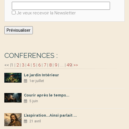
Je veux recevoir la Newsletter
CONFERENCES :
<<
|
1
|
2
|
3
|
4
|
5
|
6
|
7
|
8
|
9
|
...
|
49
|
>>
Le jardin Intérieur
1er juillet
Courir après le temps...
5 juin
L’aspiration...Ainsi parlait ...
21 avril