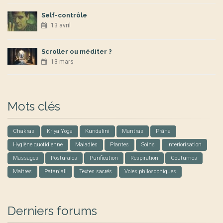
Self-contrôle
13 avril
Scroller ou méditer ?
13 mars
Mots clés
Chakras
Kriya Yoga
Kundalini
Mantras
Prâna
Hygiène quotidienne
Maladies
Plantes
Soins
Interiorisation
Massages
Posturales
Purification
Respiration
Coutumes
Maîtres
Patanjali
Textes sacrés
Voies philosophiques
Derniers forums