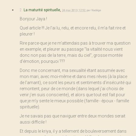
2.
La maturité spirituelle,
24 mai 2013, 12:52
,
par
Nadège
Bonjour Jaya !
Quel article !!! Je l’ai lu, relu, et encore relu, il m’a fait rire et
pleurer !
Rire parce-que je ne m’attendais pas à trouver ma question
en exemple, et pleurer au passage "la vitalité nous vient
donc non pas de la terre, mais du ciel", grosse montée
d’émotion, pourquoi ???
Donc me concernant, ma sexualité étant assumée avec
mon mari, avec moi-même et dans mes rêves (à la place
de l’amant), ce sont les peurs et sentiments d’insécurité qui
remontent, peur de ce monde (dans lequel j’ai choisi de
venir j’en suis consciente), et alors que tout est fait pour
que je m’y sente le mieux possible (famille - époux - famille
spirituelle).
Je ne savais pas que naviguer entre deux mondes serait
aussi difficile !
Et depuis le kriya, il y a tellement de bouleversement dans