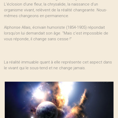
L’éclosion d’une fleur, la chrysalide, la naissance d’un
organisme vivant, relèvent de la réalité changeante. Nous-
mêmes changeons en permanence.
Alphonse Allais, écrivain humoriste (1854-1905) répondait
lorsqu’on lui demandait son âge. "Mais c’est impossible de
vous réponde, il change sans cesse !"
La réalité immuable quant à elle représente cet aspect dans
le vivant qui le sous-tend et ne change jamais.