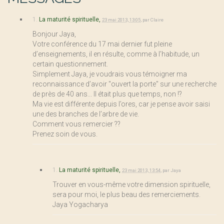
1.
La maturité spirituelle,
23 mai 2013, 13:05
,
par
Claire
Bonjour Jaya,
Votre conférence du 17 mai dernier fut pleine
d’enseignements, il en résulte, comme à l’habitude, un
certain questionnement.
Simplement Jaya, je voudrais vous témoigner ma
reconnaissance d’avoir "ouvert la porte" sur une recherche
de près de 40 ans... Il était plus que temps, non !?
Ma vie est différente depuis l’ores, car je pense avoir saisi
une des branches de l’arbre de vie.
Comment vous remercier ??
Prenez soin de vous.
1.
La maturité spirituelle,
23 mai 2013, 13:54
,
par
Jaya
Trouver en vous-même votre dimension spirituelle,
sera pour moi, le plus beau des remerciements.
Jaya Yogacharya