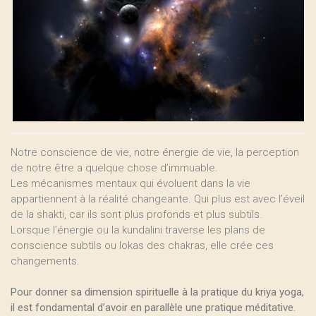
Notre conscience de vie, notre énergie de vie, la perception
de notre être a quelque chose d’immuable.
Les mécanismes mentaux qui évoluent dans la vie
appartiennent à la réalité changeante. Qui plus est avec l’éveil
de la shakti, car ils sont plus profonds et plus subtils.
Lorsque l’énergie ou la kundalini traverse les plans de
conscience subtils ou lokas des chakras, elle crée ces
changements.
Pour donner sa dimension spirituelle à la pratique du kriya yoga,
il est fondamental d’avoir en parallèle une pratique méditative.