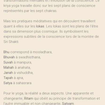
transformations mentales et l’évolution de la conscience. Le
kriya yoga travaille donc sur les sept plans de conscience
représentés par les sept chakras.
Mais les pratiques méditatives qui en découlent travaillent
quant à elles sur les
lokas
. Les lokas sont les plans de l’être
dans sa dimension plus cosmique. Ils symbolisent les
expressions subtiles de la conscience lors de la montée de
Sri Shakti.
Bhu
correspond à mooladhara,
Bhuvah
à swadhisthana,
Suvah
à manipura,
Mahah
à anahata,
Janah
à vishuddha,
Tapah
à ajna,
Satya
à sahasrara.
Pour le yoga, la réalité a deux aspects. Une apparente et
changeante,
Ritam
qui obéit au principe de transformation et
l’autre immuable et non changeante,
Satyam
.