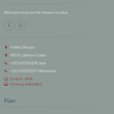
Retrouvez nous sur les réseaux sociaux.
4 Allée d’Alsace
40530 Labenne Océan
+262 692369208 Jaya
+262 692559297 Maheswari
Ecrire à : JAYA
Ecrire au webmaître
Plan