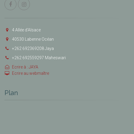
4 Allée d’Alsace
40530 Labenne Océan
+262 692369208 Jaya
+262 692559297 Maheswari
Ecrire à : JAYA
Ecrire au webmaître
Plan