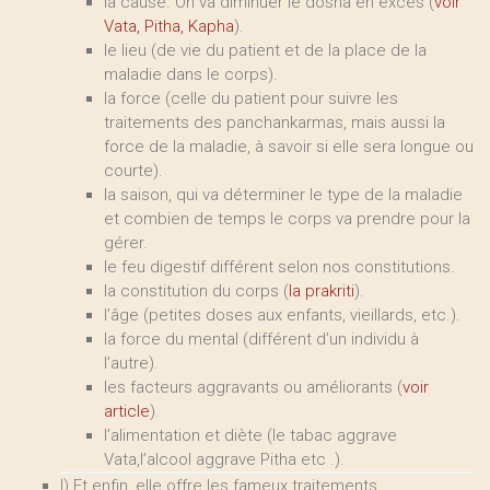
la cause. On va diminuer le dosha en excès (
voir
Vata, Pitha, Kapha
).
le lieu (de vie du patient et de la place de la
maladie dans le corps).
la force (celle du patient pour suivre les
traitements des panchankarmas, mais aussi la
force de la maladie, à savoir si elle sera longue ou
courte).
la saison, qui va déterminer le type de la maladie
et combien de temps le corps va prendre pour la
gérer.
le feu digestif différent selon nos constitutions.
la constitution du corps (
la prakriti
).
l’âge (petites doses aux enfants, vieillards, etc.).
la force du mental (différent d’un individu à
l’autre).
les facteurs aggravants ou améliorants (
voir
article
).
l’alimentation et diète (le tabac aggrave
Vata,l’alcool aggrave Pitha etc .).
l) Et enfin, elle offre les fameux traitements