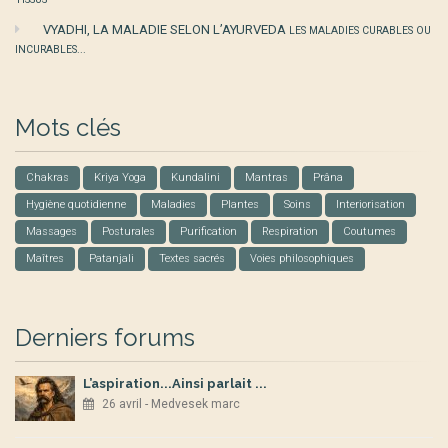
VYADHI, LA MALADIE SELON L’AYURVEDA
LES MALADIES CURABLES OU
INCURABLES...
Mots clés
Chakras
Kriya Yoga
Kundalini
Mantras
Prâna
Hygiène quotidienne
Maladies
Plantes
Soins
Interiorisation
Massages
Posturales
Purification
Respiration
Coutumes
Maîtres
Patanjali
Textes sacrés
Voies philosophiques
Derniers forums
L’aspiration...Ainsi parlait ...
26 avril - Medvesek marc