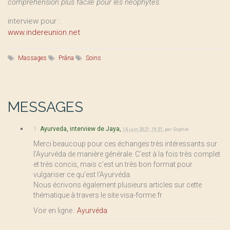
compréhension plus facile pour les néophytes.
interview pour :
www.indereunion.net
Massages
Prâna
Soins
MESSAGES
1.
Ayurveda, interview de Jaya,
14 juin 2021, 19:31
,
par
Sophie
Merci beaucoup pour ces échanges très intéressants sur
l’Ayurvéda de manière générale. C’est à la fois très complet
et très concis, mais c’est un très bon format pour
vulgariser ce qu’est l’Ayurvéda.
Nous écrivons également plusieurs articles sur cette
thématique à travers le site visa-forme.fr
Voir en ligne :
Ayurvéda