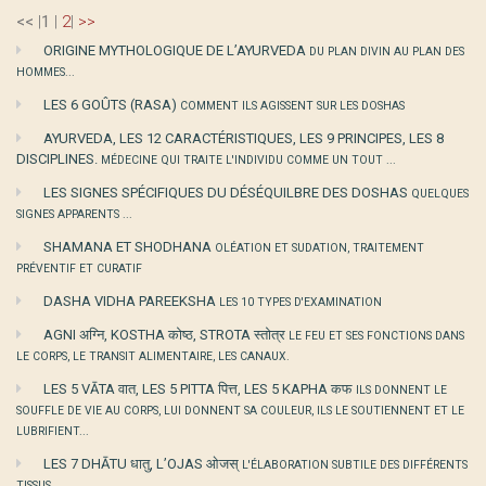
<<
|
1
|
2
|
>>
ORIGINE MYTHOLOGIQUE DE L’AYURVEDA
DU PLAN DIVIN AU PLAN DES
HOMMES...
LES 6 GOÛTS (RASA)
COMMENT ILS AGISSENT SUR LES DOSHAS
AYURVEDA, LES 12 CARACTÉRISTIQUES, LES 9 PRINCIPES, LES 8
DISCIPLINES.
MÉDECINE QUI TRAITE L'INDIVIDU COMME UN TOUT ...
LES SIGNES SPÉCIFIQUES DU DÉSÉQUILBRE DES DOSHAS
QUELQUES
SIGNES APPARENTS ...
SHAMANA ET SHODHANA
OLÉATION ET SUDATION, TRAITEMENT
PRÉVENTIF ET CURATIF
DASHA VIDHA PAREEKSHA
LES 10 TYPES D'EXAMINATION
AGNI अग्नि, KOSTHA कोष्ठ, STROTA स्तोत्र
LE FEU ET SES FONCTIONS DANS
LE CORPS, LE TRANSIT ALIMENTAIRE, LES CANAUX.
LES 5 VĀTA वात, LES 5 PITTA पित्त, LES 5 KAPHA कफ
ILS DONNENT LE
SOUFFLE DE VIE AU CORPS, LUI DONNENT SA COULEUR, ILS LE SOUTIENNENT ET LE
LUBRIFIENT...
LES 7 DHĀTU धातु, L’OJAS ओजस्
L'ÉLABORATION SUBTILE DES DIFFÉRENTS
TISSUS