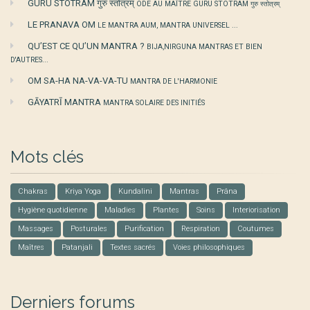
GURU STOTRAM गुरु स्तोत्रम्
ODE AU MAÎTRE GURU STOTRAM गुरु स्तोत्रम्
LE PRANAVA OM
LE MANTRA AUM, MANTRA UNIVERSEL ...
QU’EST CE QU’UN MANTRA ?
BIJA,NIRGUNA MANTRAS ET BIEN
D'AUTRES...
OM SA-HA NA-VA-VA-TU
MANTRA DE L'HARMONIE
GĀYATRĪ MANTRA
MANTRA SOLAIRE DES INITIÉS
Mots clés
Chakras
Kriya Yoga
Kundalini
Mantras
Prâna
Hygiène quotidienne
Maladies
Plantes
Soins
Interiorisation
Massages
Posturales
Purification
Respiration
Coutumes
Maîtres
Patanjali
Textes sacrés
Voies philosophiques
Derniers forums