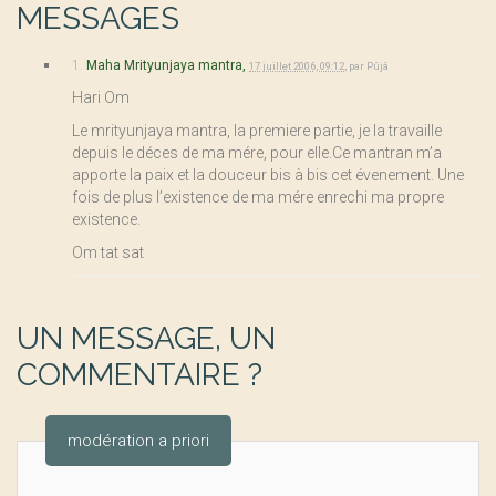
MESSAGES
1.
Maha Mrityunjaya mantra,
17 juillet 2006, 09:12
,
par
Pûjâ
Hari Om
Le mrityunjaya mantra, la premiere partie, je la travaille
depuis le déces de ma mére, pour elle.Ce mantran m’a
apporte la paix et la douceur bis à bis cet évenement. Une
fois de plus l’existence de ma mére enrechi ma propre
existence.
Om tat sat
UN MESSAGE, UN
COMMENTAIRE ?
modération a priori