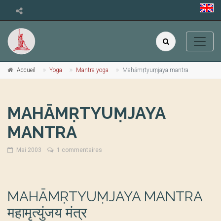
Accueil
Yoga
Mantra yoga
Mahāmṛtyuṃjaya mantra
MAHĀMṚTYUṂJAYA
MANTRA
Mai 2003
1 commentaires
MAHĀMṚTYUṂJAYA MANTRA
महामृत्युंजय मंत्र