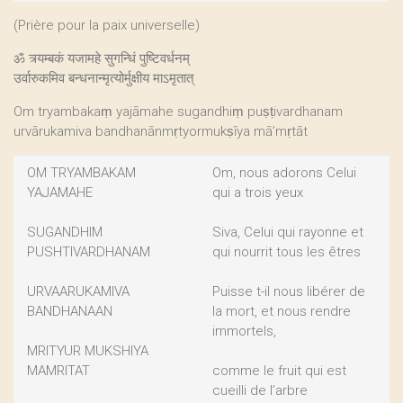
(Prière pour la paix universelle)
ॐ त्र्यम्बकं यजामहे सुगन्धिं पुष्टिवर्धनम्
उर्वारुकमिव बन्धनान्मृत्योर्मुक्षीय माऽमृतात्
Om tryambakaṃ yajāmahe sugandhiṃ puṣṭivardhanam
urvārukamiva bandhanānmṛtyormukṣīya mā’mṛtāt
OM TRYAMBAKAM
Om, nous adorons Celui
YAJAMAHE
qui a trois yeux
SUGANDHIM
Siva, Celui qui rayonne et
PUSHTIVARDHANAM
qui nourrit tous les êtres
URVAARUKAMIVA
Puisse t-il nous libérer de
BANDHANAAN
la mort, et nous rendre
immortels,
MRITYUR MUKSHIYA
MAMRITAT
comme le fruit qui est
cueilli de l’arbre