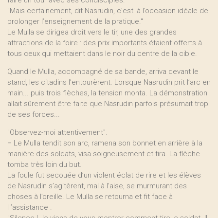
faire un tour avec ses condisciples.
"Mais certainement, dit Nasrudin, c’est là l’occasion idéale de
prolonger l’enseignement de la pratique."
Le Mulla se dirigea droit vers le tir, une des grandes
attractions de la foire : des prix importants étaient offerts à
tous ceux qui mettaient dans le noir du centre de la cible.
Quand le Mulla, accompagné de sa bande, arriva devant le
stand, les citadins l’entourèrent. Lorsque Nasrudin prit l’arc en
main... puis trois flèches, la tension monta. La démonstration
allait sûrement être faite que Nasrudin parfois présumait trop
de ses forces...
"Observez-moi attentivement".
–
Le Mulla tendit son arc, ramena son bonnet en arrière à la
manière des soldats, visa soigneusement et tira. La flèche
tomba très loin du but.
La foule fut secouée d’un violent éclat de rire et les élèves
de Nasrudin s’agitèrent, mal à l’aise, se murmurant des
choses à l’oreille. Le Mulla se retourna et fit face à
l ’assistance .