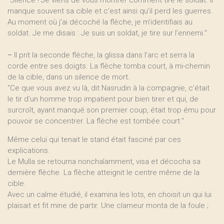
"Silence ! Je viens de vous montrer comment tire le soldat. Il
manque souvent sa cible et c’est ainsi qu’il perd les guerres.
Au moment où j’ai décoché la flèche, je m’identifiais au
soldat. Je me disais : Je suis un soldat, je tire sur l’ennemi."
–
Il prit la seconde flèche, la glissa dans l’arc et serra la
corde entre ses doigts. La flèche tomba court, à mi-chemin
de la cible, dans un silence de mort.
"Ce que vous avez vu là, dit Nasrudin à la compagnie, c’était
le tir d’un homme trop impatient pour bien tirer et qui, de
surcroît, ayant manqué son premier coup, était trop ému pour
pouvoir se concentrer. La flèche est tombée court."
Même celui qui tenait le stand était fasciné par ces
explications.
Le Mulla se retourna nonchalamment, visa et décocha sa
dernière flèche. La flèche atteignit le centre même de la
cible.
Avec un calme étudié, il examina les lots, en choisit un qui lui
plaisait et fit mine de partir. Une clameur monta de la foule ;