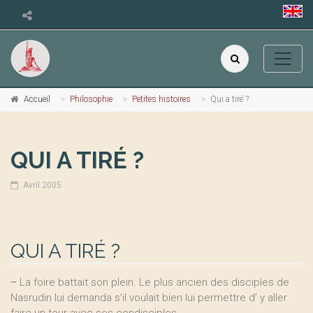
Accueil
Philosophie
Petites histoires
Qui a tiré ?
QUI A TIRÉ ?
Avril 2005
QUI A TIRÉ ?
–
La foire battait son plein. Le plus ancien des disciples de
Nasrudin lui demanda s’il voulait bien lui permettre d’ y aller