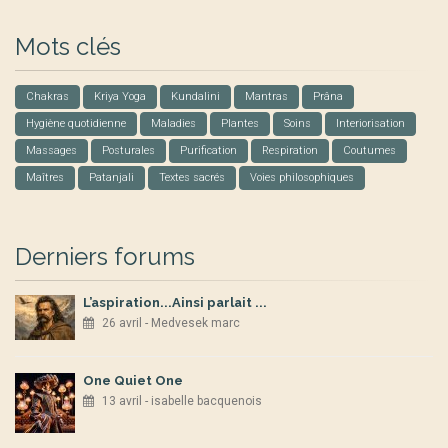
Mots clés
Chakras
Kriya Yoga
Kundalini
Mantras
Prâna
Hygiène quotidienne
Maladies
Plantes
Soins
Interiorisation
Massages
Posturales
Purification
Respiration
Coutumes
Maîtres
Patanjali
Textes sacrés
Voies philosophiques
Derniers forums
L’aspiration...Ainsi parlait ...
26 avril - Medvesek marc
One Quiet One
13 avril - isabelle bacquenois