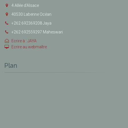
4 Allée d’Alsace
40530 Labenne Océan
+262 692369208 Jaya
+262 692559297 Maheswari
Ecrire à : JAYA
Ecrire au webmaître
Plan