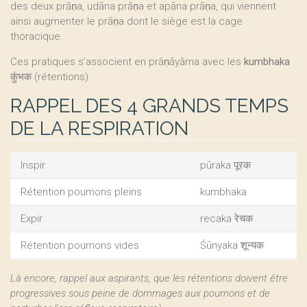
des deux prāṇa, udāna prāṇa et apāna prāṇa, qui viennent
ainsi augmenter le prāṇa dont le siège est la cage
thoracique.
Ces pratiques s’associent en prāṇāyāma avec les
kumbhaka
कुंभक
(rétentions).
RAPPEL DES 4 GRANDS TEMPS
DE LA RESPIRATION
Inspir
pūraka पूरक
Rétention poumons pleins
kumbhaka
Expir
recaka रेचक
Rétention poumons vides
Śūnyaka शून्यक
Là encore, rappel aux aspirants, que les rétentions doivent être
progressives sous peine de dommages aux poumons et de