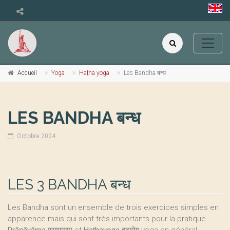
Accueil
Yoga
Haṭha yoga
Les Bandha बन्ध
LES BANDHA बन्ध
Octobre 2004
LES 3 BANDHA बन्ध
Les Bandha sont un ensemble de trois exercices simples en
apparence mais qui sont très importants pour la pratique