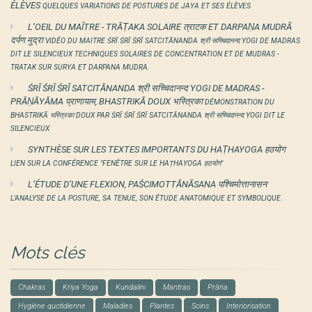
ÉLÈVES
QUELQUES VARIATIONS DE POSTURES DE JAYA ET SES ÉLÈVES
L’OEIL DU MAÎTRE - TRĀṬAKA SOLAIRE त्राटक ET DARPAṆA MUDRĀ
दर्पण मुद्रा
VIDÉO DU MAITRE ŚRĪ ŚRĪ ŚRĪ SATCITĀNANDA श्री सच्चिदानन्द YOGI DE MADRAS
DIT LE SILENCIEUX TECHNIQUES SOLAIRES DE CONCENTRATION ET DE MUDRAS -
TRATAK SUR SURYA ET DARPANA MUDRA.
ŚRĪ ŚRĪ ŚRĪ SATCITĀNANDA श्री सच्चिदानन्द YOGI DE MADRAS -
PRĀṆĀYĀMA प्राणायाम, BHASTRIKĀ DOUX भस्त्रिका
DÉMONSTRATION DU
BHASTRIKĀ भस्त्रिका DOUX PAR ŚRĪ ŚRĪ ŚRĪ SATCITĀNANDA श्री सच्चिदानन्द YOGI DIT LE
SILENCIEUX
SYNTHÈSE SUR LES TEXTES IMPORTANTS DU HAṬHAYOGA हठयोग
LIEN SUR LA CONFÉRENCE "FENÊTRE SUR LE HAṬHAYOGA हठयोग"
L’ÉTUDE D’UNE FLEXION, PAŚCIMOTTĀNĀSANA पश्चिमोत्तानासन
L'ANALYSE DE LA POSTURE, SA TENUE, SON ÉTUDE ANATOMIQUE ET SYMBOLIQUE.
Mots clés
Chakras
Kriya Yoga
Kundalini
Mantras
Prâna
Hygiène quotidienne
Maladies
Plantes
Soins
Interiorisation