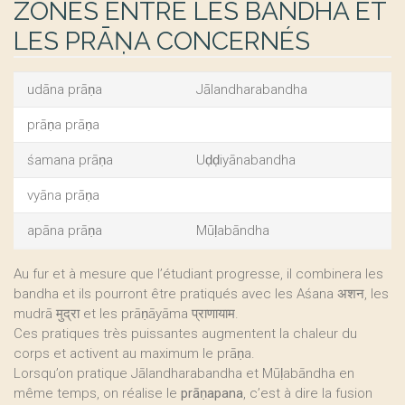
ZONES ENTRE LES BANDHA ET
LES PRĀṆA CONCERNÉS
udāna prāṇa
Jālandharabandha
prāṇa prāṇa
śamana prāṇa
Uḍḍiyānabandha
vyāna prāṇa
apāna prāṇa
Mūḷabāndha
Au fur et à mesure que l’étudiant progresse, il combinera les
bandha et ils pourront être pratiqués avec les Aśana अशन, les
mudrā मुद्रा et les prāṇāyāma प्राणायाम.
Ces pratiques très puissantes augmentent la chaleur du
corps et activent au maximum le prāṇa.
Lorsqu’on pratique Jālandharabandha et Mūḷabāndha en
même temps, on réalise le
prāṇapana
, c’est à dire la fusion