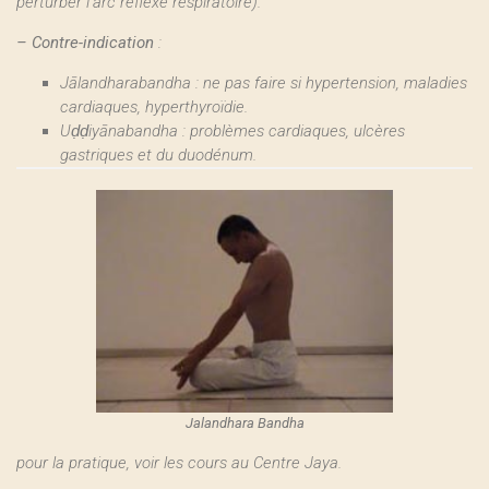
perturber l’arc réflexe respiratoire).
–
Contre-indication
:
Jālandharabandha : ne pas faire si hypertension, maladies
cardiaques, hyperthyroïdie.
Uḍḍiyānabandha : problèmes cardiaques, ulcères
gastriques et du duodénum.
Jalandhara Bandha
pour la pratique, voir les cours au Centre Jaya.