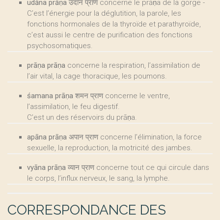
udāna prāṇa उदान प्राण
concerne le prāṇa de la gorge -
C’est l’énergie pour la déglutition, la parole, les
fonctions hormonales de la thyroïde et parathyroïde,
c’est aussi le centre de purification des fonctions
psychosomatiques.
prāṇa prāṇa
concerne la respiration, l’assimilation de
l’air vital, la cage thoracique, les poumons.
śamana prāṇa शमन प्राण
concerne le ventre,
l’assimilation, le feu digestif.
C’est un des réservoirs du prāṇa.
apāna prāṇa अपान प्राण
concerne l’élimination, la force
sexuelle, la reproduction, la motricité des jambes.
vyāna prāṇa व्यान प्राण
concerne tout ce qui circule dans
le corps, l’influx nerveux, le sang, la lymphe.
CORRESPONDANCE DES