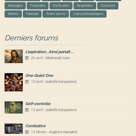
Massages
Posturales
Purification
Respiration
Coutumes
Maîtres
Patanjali
Textes sacrés
Voies philosophiques
Derniers forums
L’aspiration...Ainsi parlait ...
26 avril - Medvesek marc
One Quiet One
13 avril - isabelle bacquenois
Self-contrôle
13 avril - isabelle bacquenois
Combattre
13 février - Angkore Kamakini