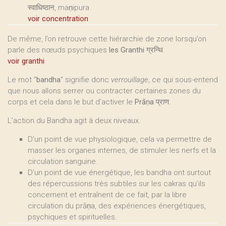
स्वाधिष्ठान, maṇipura
voir concentration
De même, l’on retrouve cette hiérarchie de zone lorsqu’on
parle des nœuds psychiques
les Granthi ग्रन्थि
.
voir granthi
Le mot "
bandha
" signifie donc
verrouillage
, ce qui sous-entend
que nous allons serrer ou contracter certaines zones du
corps et cela dans le but d’activer le
Prāṇa प्राण
.
L’action du Bandha agit à deux niveaux.
D’un point de vue physiologique, cela va permettre de
masser les organes internes, de stimuler les nerfs et la
circulation sanguine.
D’un point de vue énergétique, les bandha ont surtout
des répercussions très subtiles sur les cakras qu’ils
concernent et entraînent de ce fait, par la libre
circulation du prāṇa, des expériences énergétiques,
psychiques et spirituelles.