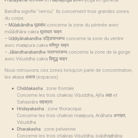
Prāṇāyāma
प्राणायाम et
Haṭhayoga
हठयोग-yoga en général.
Bandha signifie "verrou". Ils concernent trois grandes zones
du corps.
–
Mūḷabāndha मूळबांध
concerne la zone du périnée avec
mūlādhāra cakra मूलाधार चक्र.
–
Uḍḍiyānabandha उड्डियानबन्ध
concerne la zone du ventre
avec maṇipura cakra मणिपुर चक्र.
–
Jālandharabandha जालन्धरबन्ध
concerne la zone de la gorge
avec Viśuddha cakra विशुद्ध चक्र.
Nous retrouvons ces zones lorsqu’on parle de concentration,
les akasa अकस (espaces).
Chiddakasha
: zone frontale
Concerne les trois chakras Viśuddha, Ajña अज्ञ et
Sahasrāra सहस्रार.
Hridayakasha
: zone thoracique
Concerne les trois chakras maṇipura, Anāhata अनाहत,
Viśuddha.
Dharakasha
: zone pelvienne
Concerne les trois chakras Viśuddha, svādhiṣṭhāna