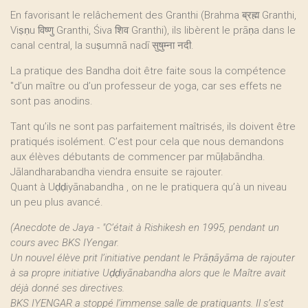
En favorisant le relâchement des Granthi (Brahma ब्रह्म Granthi,
Viṣṇu विष्णु Granthi, Śiva शिव Granthi), ils libèrent le prāṇa dans le
canal central, la suṣumnā nadī सुषुम्ना नदी.
La pratique des Bandha doit être faite sous la compétence
"d’un maître ou d’un professeur de yoga, car ses effets ne
sont pas anodins.
Tant qu’ils ne sont pas parfaitement maîtrisés, ils doivent être
pratiqués isolément. C’est pour cela que nous demandons
aux élèves débutants de commencer par mūḷabāndha.
Jālandharabandha viendra ensuite se rajouter.
Quant à Uḍḍiyānabandha , on ne le pratiquera qu’à un niveau
un peu plus avancé.
(Anecdote de Jaya - "C’était à Rishikesh en 1995, pendant un
cours avec BKS IYengar.
Un nouvel élève prit l’initiative pendant le Prāṇāyāma de rajouter
à sa propre initiative Uḍḍiyānabandha alors que le Maître avait
déjà donné ses directives.
BKS IYENGAR a stoppé l’immense salle de pratiquants. Il s’est