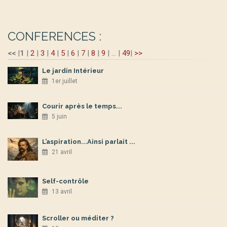
CONFERENCES :
<<
|
1
|
2
|
3
|
4
|
5
|
6
|
7
|
8
|
9
|
...
|
49
|
>>
Le jardin Intérieur
1er juillet
Courir après le temps...
5 juin
L’aspiration...Ainsi parlait ...
21 avril
Self-contrôle
13 avril
Scroller ou méditer ?