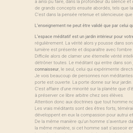
a ainsi pu faire, dans la profondeur du silence et 
de grands concepts ensuite abordés, tels que la m
C’est dans la pensée retenue et silencieuse que 
L’enseignement ne peut être validé que par celui qu
L’espace méditatif est un jardin intérieur pour votre
régulièrement. La vérité alors y pousse dans s
lumière est présente et disparaître avec l’ombr
Difficile alors de clamer une éternelle vérité int
détrôner toutes. Le méditant qui entre dans son ja
connaisseur
, le seul, celui qui expérimente dire
Je vois beaucoup de personnes non méditantes
porte est ouverte. La porte donne sur leur jardin. 
C’est affaire d’une minorité sur la planète que d’ê
à préserver ce libre arbitre chez ses élèves.
Attention donc aux doctrines que tout homme no
Les vrais méditants sont des êtres forts, témérai
développent en eux la compassion pour autrui et
De la même manière qu’un homme s’aventure dans 
la même manière, si cet homme sait s’asseoir en 