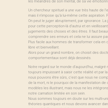
les méandres de son mental, de sa vie émotionnel
Un chercheur spirituel a une vue très haute de l
mais il n’impose qu’à lui-même cette aspiration. 
On peut le juger abruptement, par ignorance. La
pour cette perception-là d’autrui et en vieillissa
jugements des choses et des êtres. Il faut beauc
comprendre ses erreurs et cela ne lui assure pas 
Plus facile aux hommes de transformer cela en d
libre et bienveillant.
Alors pour un grand nombre, on choisit des doctr
comportementaux sont déjà dessinés.
Notre regard sur le monde d’aujourd’hui, malgré 
toujours impuissant à saisir cette réalité et par 
nous pouvons être sûrs, c’est que nous ne compr
de la mort, ni le pourquoi de la manifestation d
modèles les illustrant, mais nous ne les intégro
notre carnation limitée en son sein.
Nous sommes toujours en doute sur les multi-unive
théories quantiques et nous devons avancer dans 