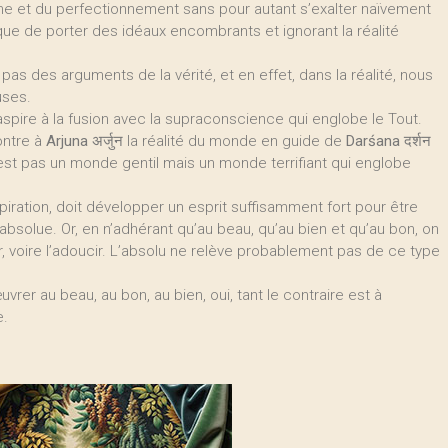
prême et du perfectionnement sans pour autant s’exalter naïvement
isque de porter des idéaux encombrants et ignorant la réalité
pas des arguments de la vérité, et en effet, dans la réalité, nous
uses.
spire à la fusion avec la supraconscience qui englobe le Tout.
ontre à
Arjuna
अर्जुन la réalité du monde en guide de
Darśana
दर्शन
’est pas un monde gentil mais un monde terrifiant qui englobe
spiration, doit développer un esprit suffisamment fort pour être
bsolue. Or, en n’adhérant qu’au beau, qu’au bien et qu’au bon, on
er, voire l’adoucir. L’absolu ne relève probablement pas de ce type
 œuvrer au beau, au bon, au bien, oui, tant le contraire est à
e.