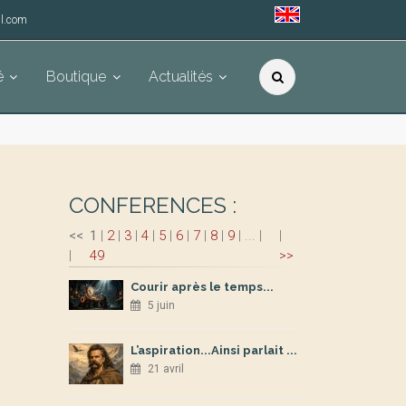
l.com
é
Boutique
Actualités
CONFERENCES :
<<
1
|
2
|
3
|
4
|
5
|
6
|
7
|
8
|
9
|
...
|
|
|
49
>>
Courir après le temps...
5 juin
L’aspiration...Ainsi parlait ...
21 avril