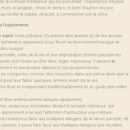
de la solitude méditative qui les précédait, l’expérience intuitive
ort, le langage, l’éveil, le temps, et bien d’autres encore.
se révèle la subtile véracité, à commencer par la vôtre.
i l’expérimente.
 esprit.
Il est judicieux d’y planter des graines et de les arroser
on éphémère apparence pour fleurir au bon moment lorsque la
e des nuages.
ellectuelle, celle de la vie et son improbable chemin pouvant les
rdin doit rester un être libre, léger, impétueux. Il devient
le
ctement et son propre silence et ses propres bruits.
 se comporter comme des mouches dans une pièce alors que la
Il peut leur falloir quelques années avant de la voir.
tre libre et indépendant intellectuellement et un guide doit veiller
n libre intérieurement adopte rapidement.
res, audacieux, immobiles devant la tornade intérieure, qui
 apprennent à ne pas l’attendre d’autrui pour eux-mêmes.
l’existence face aux multiples dangers de la vie en société, de
silence, il saura faire face aux multiples dangers que recèlent