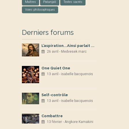
Maîtres
Patanjali
Textes sacrés
Voies philosophiques
Derniers forums
L’aspiration...Ainsi parlait ...
26 avril - Medvesek marc
One Quiet One
13 avril - isabelle bacquenois
Self-contrôle
13 avril - isabelle bacquenois
Combattre
13 février - Angkore Kamakini