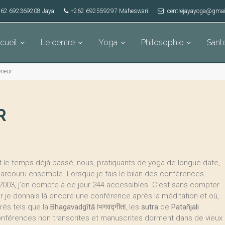
62 692369208 Jaya
+262 692559297 Maheswari
centrejayayoga@gmai
cueil
Le centre
Yoga
Philosophie
Sant
érieur
R
nt le temps déjà passé, nous, pratiquants de yoga de longue date,
arcouru ensemble. Lorsque je fais le bilan des conférences
i 2003, j’en compte à ce jour 244 accessibles. C’est sans compter
 je donnais là encore une conférence après la méditation et où,
crés tels que la
Bhagavadgītā
lभगवद्गीता, les
sutra
de
Patañjali
onférences non transcrites et manuscrites dorment dans de vieux