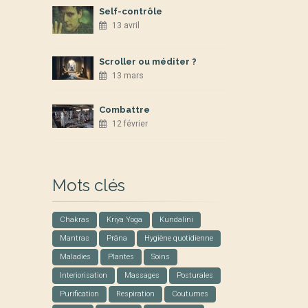
Self-contrôle
13 avril
Scroller ou méditer ?
13 mars
Combattre
12 février
Mots clés
Chakras
Kriya Yoga
Kundalini
Mantras
Prâna
Hygiène quotidienne
Maladies
Plantes
Soins
Interiorisation
Massages
Posturales
Purification
Respiration
Coutumes