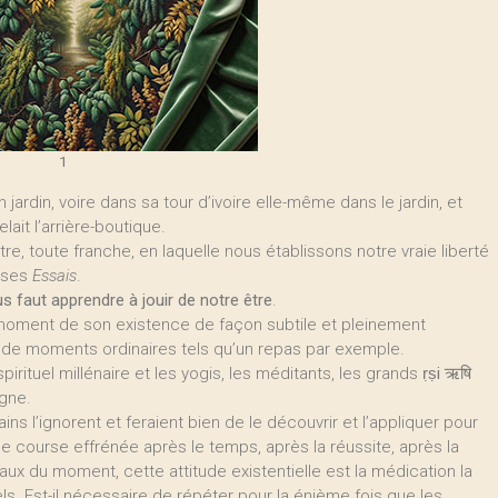
1
 jardin, voire dans sa tour d’ivoire elle-même dans le jardin, et
lait l’arrière-boutique.
tre, toute franche, en laquelle nous établissons notre vraie liberté
s ses
Essais
.
us faut apprendre à jouir de notre être
.
ue moment de son existence de façon subtile et pleinement
 de moments ordinaires tels qu’un repas par exemple.
rituel millénaire et les yogis, les méditants, les grands
ṛṣi
ऋषि
igne.
ins l’ignorent et feraient bien de le découvrir et l’appliquer pour
 course effrénée après le temps, après la réussite, après la
x du moment, cette attitude existentielle est la médication la
ls. Est-il nécessaire de répéter pour la énième fois que les