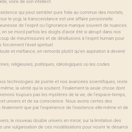
le, voire de son intellect
’existence qui peut sembler pure folie au commun des mortels,
Pour le yogi, la transcendance est une affaire personnelle.
 jeunesse de l’esprit ou l’ignorance manque souvent de nuances
nt, on se mord parfois les doigts d’avoir été si abrupt dans nos
oup de meurtrissures et de désillusions à l’esprit humain pour
forcément l’éveil spirituel.
oute et méfiance, en remords plutôt qu’en aspiration à devenir
ines, religieuses, politiques, idéologiques où les codes
nos technologies de pointe et nos avancées scientifiques, reste
la même, la vérité qui la soutient. Finalement la seule chose dont
enons toujours pas les mystères de la vie, de l’espace-temps,
e cet univers et de sa conscience. Nous avons certes des
ns finalement que par l’expérience de l’existence elle-même et de
rs, le nouveau double univers en miroir, sur la limitation des
une vulgarisation de ces modélisations pour nourrir le désarroi