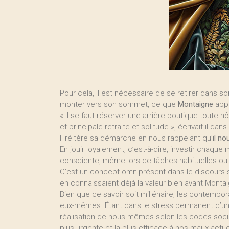
Pour cela, il est nécessaire de se retirer dans son
monter vers son sommet, ce que
Montaigne
appe
« Il se faut réserver une arrière-boutique toute nô
et principale retraite et solitude », écrivait-il dan
Il réitère sa démarche en nous rappelant qu’
il no
En jouir loyalement, c’est-à-dire, investir chaq
consciente, même lors de tâches habituelles ou
C’est un concept omniprésent dans le discours spi
en connaissaient déjà la valeur bien avant Monta
Bien que ce savoir soit millénaire, les contempora
eux-mêmes. Étant dans le stress permanent d’une
réalisation de nous-mêmes selon les codes sociau
plus urgente et la plus efficace à nos maux actue