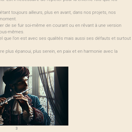
tant toujours ailleurs, plus en avant, dans nos projets, nos
u moment.
ser de se fuir soi-même en courant ou en rêvant à une version
 nous-mêmes.
tel que l’on est avec ses qualités mais aussi ses défauts et surtout
re plus épanoui, plus serein, en paix et en harmonie avec la
3