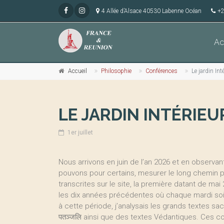
4 Allée d’Alsace 40530 Labenne Océan
+2
Ac
Accueil
Philosophie
Conférences
Le jardin Int
LE JARDIN INTÉRIEU
1er juillet
Nous arrivons en juin de l’an 2026 et en observa
pouvons pour certains, mesurer le long chemin p
transcrites sur le site, la première datant de ma
les dix années précédentes où chaque mardi soir
à cette période, j’analysais les grands textes sa
पतञ्जलि ainsi que des textes Védantiques. Ces c