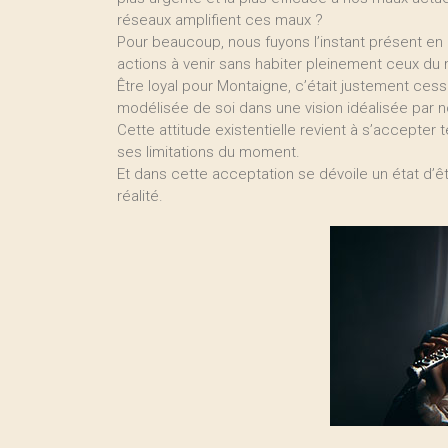
réseaux amplifient ces maux ?
Pour beaucoup, nous fuyons l’instant présent en é
actions à venir sans habiter pleinement ceux d
Être loyal pour Montaigne, c’était justement ces
modélisée de soi dans une vision idéalisée par
Cette attitude existentielle revient à s’accepter 
ses limitations du moment.
Et dans cette acceptation se dévoile un état d’êt
réalité.