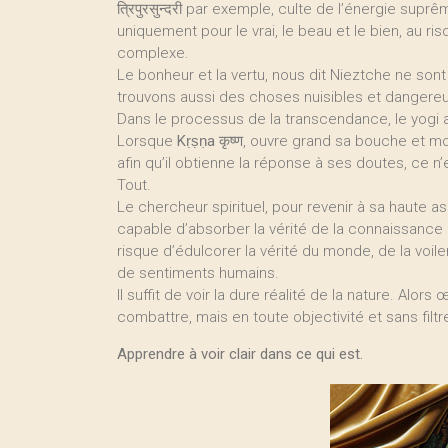
त्रिपुरसुन्दरी par exemple, culte de l’énergie su
uniquement pour le vrai, le beau et le bien, au r
complexe.
Le bonheur et la vertu, nous dit Nieztche ne sont 
trouvons aussi des choses nuisibles et dangere
Dans le processus de la transcendance, le yogi a
Lorsque
Kṛṣṇa
कृष्ण, ouvre grand sa bouche et m
afin qu’il obtienne la réponse à ses doutes, ce n
Tout.
Le chercheur spirituel, pour revenir à sa haute a
capable d’absorber la vérité de la connaissance a
risque d’édulcorer la vérité du monde, de la voil
de sentiments humains.
Il suffit de voir la dure réalité de la nature. Alors
combattre, mais en toute objectivité et sans filtr
Apprendre à voir clair dans ce qui est.