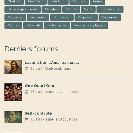
Chakras
Kriya Yoga
Kundalini
Mantras
Prâna
Hygiène quotidienne
Maladies
Plantes
Soins
Interiorisation
Massages
Posturales
Purification
Respiration
Coutumes
Maîtres
Patanjali
Textes sacrés
Voies philosophiques
Derniers forums
L’aspiration...Ainsi parlait ...
26 avril - Medvesek marc
One Quiet One
13 avril - isabelle bacquenois
Self-contrôle
13 avril - isabelle bacquenois