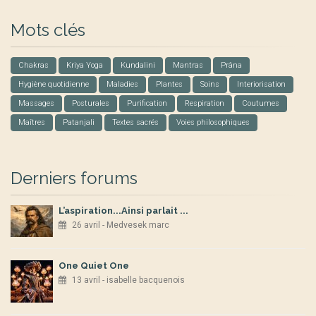
Mots clés
Chakras
Kriya Yoga
Kundalini
Mantras
Prâna
Hygiène quotidienne
Maladies
Plantes
Soins
Interiorisation
Massages
Posturales
Purification
Respiration
Coutumes
Maîtres
Patanjali
Textes sacrés
Voies philosophiques
Derniers forums
L’aspiration...Ainsi parlait ...
26 avril - Medvesek marc
One Quiet One
13 avril - isabelle bacquenois