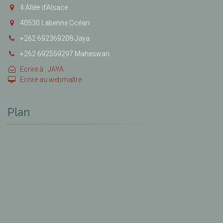
4 Allée d’Alsace
40530 Labenne Océan
+262 692369208 Jaya
+262 692559297 Maheswari
Ecrire à : JAYA
Ecrire au webmaître
Plan