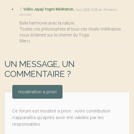
3.
Vidéo Jayaji Yogini Méditation,
7 avril 2020, 15:35
,
par
Sevagamy
christian
Belle harmonie avec la nature.
Toutes ces philosophies et tous ces rituels millénaires
nous éclairent sur le chemin du Yoga.
Merci
UN MESSAGE, UN
COMMENTAIRE ?
modération a priori
Ce forum est modéré a priori : votre contribution
n’apparaîtra qu’après avoir été validée par les
responsables.