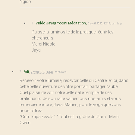
Ngico
1.
Vidéo Jayaji Yogini Méditation,
6 avril 2020, 12:19
,
par
Jaya
Puisse la luminosité de la pratique réunir les
chercheurs.
Merci Nicole
Jaya
2.
Adi,
7 avril 2020, 13:44
,
par
Gwen
Recevoir votre lumière, recevoir celle du Centre, et ici, dans
cette belle ouverture de votre portrait, partager l’aube.
Quel plaisir de voir notre belle salle remplie de ses
pratiquants. Je souhaite saluer tous nos amis et vous
remercier encore, Jaya, Mahes, pour le yoga que vous
nous offrez.
"Guru kripa kevala". "Tout est la grâce du Guru". Merci
Gwen